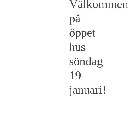
Välkomme
på
öppet
hus
söndag
19
januari!