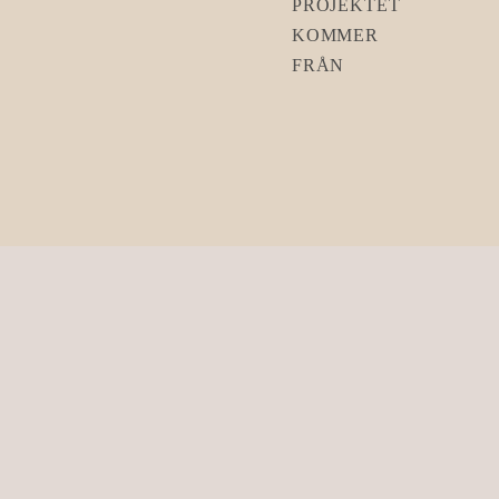
PROJEKTET
KOMMER
FRÅN
Marknadens
mest
flexibla
kökslösning.